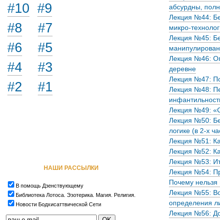
#10
#9
абсурдны, полн
Лекция №44: Бе
#8
#7
микро-техноло
Лекция №45: Бе
#6
#5
манипулирован
Лекция №46: Ог
#4
#3
деревне
Лекция №47: По
#2
#1
Лекция №48: Пе
инфантильност
Лекция №49: «С
Лекция №50: Бе
логике (в 2-х ча
Лекция №51: Ка
Лекция №52: К
Лекция №53: И
НАШИ РАССЫЛКИ
Лекция №54: П
Почему нельзя 
В помощь Дзенствующему
Лекция №55: Во
Библиотека Лотоса. Эзотерика. Магия. Религия.
определения л
Новости Бодхисаттвической Сети
Лекция №56: До