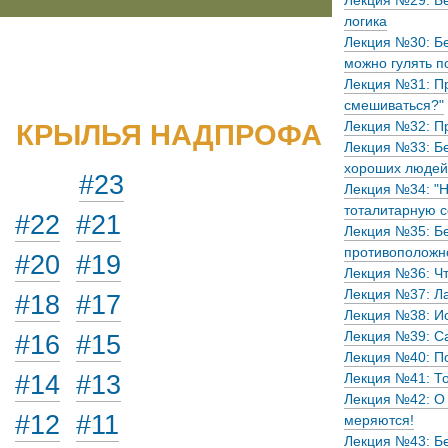
Лекция №29: Бе
логика
Лекция №30: Бе
можно гулять п
Лекция №31: П
смешиваться?"
КРЫЛЬЯ НАДПРОФА
Лекция №32: Пр
Лекция №33: Бе
хороших людей
#23
Лекция №34: "Н
тоталитарную с
#22
#21
Лекция №35: Бе
противоположно
#20
#19
Лекция №36: Чт
Лекция №37: Ла
#18
#17
Лекция №38: Ис
Лекция №39: Са
#16
#15
Лекция №40: П
#14
#13
Лекция №41: То
Лекция №42: О 
#12
#11
меряются!
Лекция №43: Бе