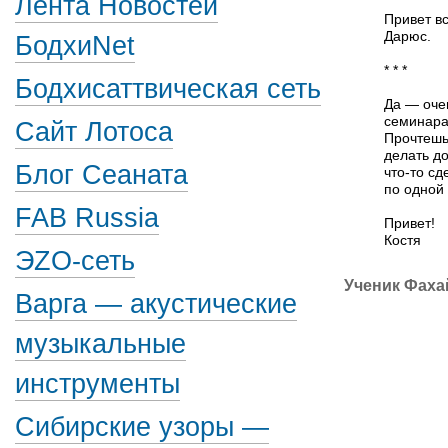
Лента Новостей
Привет в
Дарюс.
БодхиNet
* * *
Бодхисаттвическая сеть
Да — оче
семинара
Сайт Лотоса
Прочтешь
делать до
Блог Сеаната
что-то
сде
по одной
FAB Russia
Привет!
Костя
ЭZО-сеть
Ученик Фаха
Варга — акустические
музыкальные
инструменты
Сибирские узоры —