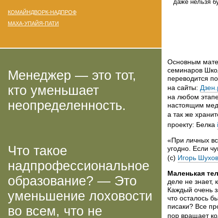
даже нельзя б
КОМАЙНДВОРК-НАДПРОФ
МАХА-УПАЙЯ-ПАТИ
Основным мате
семинаров Шко
Менеджер — это тот,
переводится по
кто уменьшает
на сайты:
Дзен.
на любом этапе
неопределенность.
настоящим меди
а так же храни
проекту: Белка
«При личных вс
Что такое
угодно. Если ч
(с)
Игорь Шухо
надпрофессиональное
Маленькая те
образование? — Это
деле не знает,
Каждый очень за
уменьшение лоховости
что осталось б
писаки? Все пр
во всем, что не
пор вращает ко