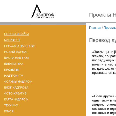
Проекты 
Главная
/
Проект
НОВОСТИ САЙТА
Перевод ау
МАНИФЕСТ
ПРЕССА О НАДПРОФЕ
«Затем цыши [
НОВЫЙ ФОРМАТ
Фахаю, собрат
ШКОЛА НАДПРОФ
последующих п
БИБЛИОТЕКА
получить наст
их дальше, от 
ПРОЕКТЫ
признавался к
НАДПРОФ-TV
ФОРУМЫ НАДПРОФ
БЛОГ НАДПРОФА
ФОТО-KРЕАТИВ
«Если другой 
КАРТА НАДПРОФ
одну гатху в ч
людям, то коли
ТЕХИНФО
составит и одн
ЮМОР
составит и одн