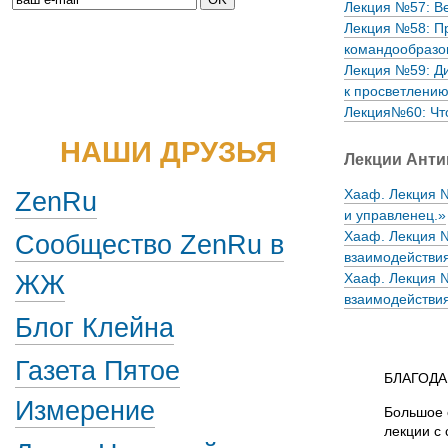
Лекция №57: Ве
Лекция №58: Пр
командообразо
Лекция №59: Ди
к просветлени
Лекция№60: Что
НАШИ ДРУЗЬЯ
Лекции Анти
ZenRu
Хааф. Лекция №
и управленец.»
Хааф. Лекция 
Сообщество ZenRu в
взаимодействия
ЖЖ
Хааф. Лекция 
взаимодействия
Блог Клейна
Газета Пятое
БЛАГОД
Измерение
Большое 
лекции с