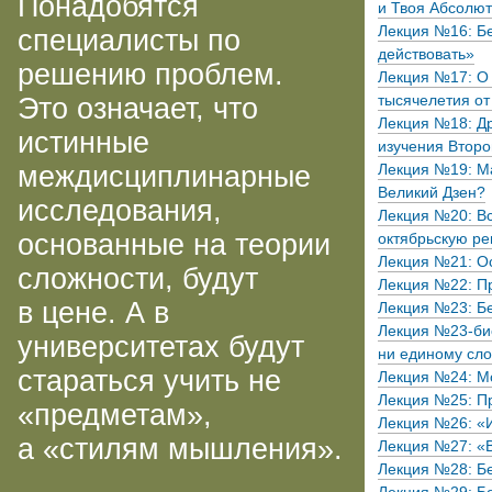
Понадобятся
и Твоя Абсолю
Лекция №16: Б
специалисты по
действовать»
решению проблем.
Лекция №17: О 
Это означает, что
тысячелетия от
Лекция №18: Др
истинные
изучения Второ
междисциплинарные
Лекция №19: Ма
Великий Дзен?
исследования,
Лекция №20: В
основанные на теории
октябрьскую р
Лекция №21: О
сложности, будут
Лекция №22: Пр
в цене. А в
Лекция №23: Бе
Лекция
№23-би
университетах будут
ни единому сл
стараться учить не
Лекция №24: Мо
Лекция №25: Пр
«предметам»,
Лекция №26: «И
а «стилям мышления».
Лекция №27: «В
Лекция №28: Б