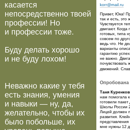
касается
korr@mail.ru
непосредственно твоей
Привет, Юка! П
так и есть, это
профессии! Но
Чувствуется те
двигают. Когда
и профессии тоже.
готовых, типа н
совсем по друго
ведь что. Не д
Буду делать хорошо
варианты описан
гарантию успех
и не буду лохом!
не важно. Двиг
почувствовать ж
движений. Сла
Опробована 
Неважно какие у тебя
Таня Куренков
есть знания, умения
нам помогала 
и навыки — ну, да,
готовили пакет
Школы России 2
желательно, чтобы их
Лицей должен п
развития. Клей
было побольше, их
представления 
мне нужны 12 