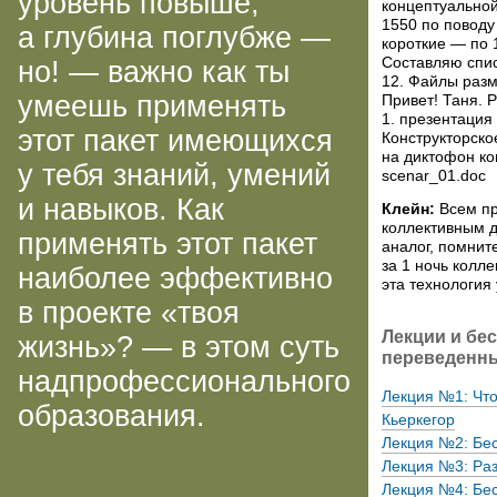
уровень повыше,
концептуальной
1550 по поводу
а глубина поглубже —
короткие — по 
Составляю списо
но! — важно как ты
12. Файлы разм
умеешь применять
Привет! Таня. 
1. презентация
этот пакет имеющихся
Конструкторско
на диктофон к
у тебя знаний, умений
scenar_01.doc
и навыков. Как
Клейн:
Всем при
коллективным д
применять этот пакет
аналог, помнит
за 1 ночь колл
наиболее эффективно
эта технология 
в проекте «твоя
Лекции и бе
жизнь»? — в этом суть
переведенны
надпрофессионального
Лекция №1: Что 
образования.
Кьеркегор
Лекция №2: Бес
Лекция №3: Раз
Лекция №4: Бес