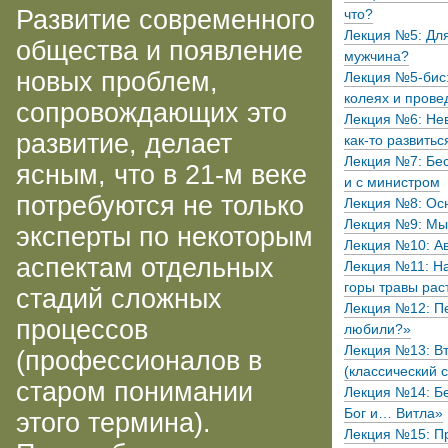
Развитие современного
что?
Лекция №5: Для
общества и появление
мужчина?
новых проблем,
Лекция №5-бис:
колеях и прове
сопровождающих это
Лекция №6: Нев
развитие, делает
как-то
развитьс
Лекция №7: Бес
ясным, что в
21-м
веке
и с министром
потребуются не только
Лекция №8: Осн
Лекция №9: Мы 
эксперты по некоторым
Лекция №10: Ав
аспектам отдельных
Лекция №11: Н
горы травы рас
стадий сложных
Лекция №12: Пе
процессов
любили?»
Лекция №13: Вт
(профессионалов в
(классический с
старом понимании
Лекция №14: Бе
Бог и… Витла»
этого термина).
Лекция №15: П