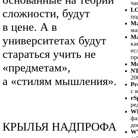
ча
L
сложности, будут
по
Ma
в цене. А в
ма
Ma
университетах будут
ка
ес
стараться учить не
пр
Mo
«предметам»,
N
20
а «стилям мышления».
Pr
с 
rS
ре
W
фа
КРЫЛЬЯ НАДПРОФА
до
W