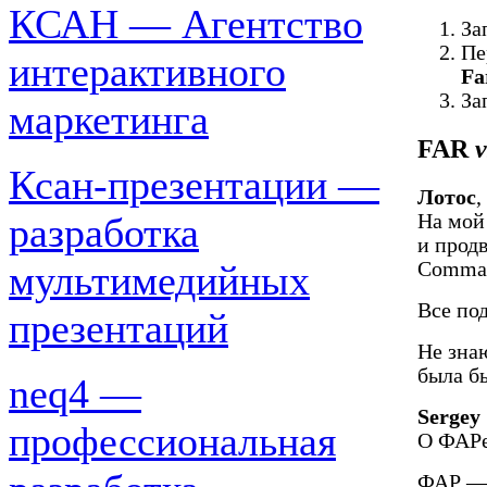
КСАН — Агентство
За
Пе
интерактивного
Fa
За
маркетинга
FAR
v
Ксан-презентации —
Лотос
,
На мой 
разработка
и прод
Comman
мультимедийных
Все по
презентаций
Не зна
была б
neq4 —
Sergey
профессиональная
О ФАРе
ФАР — 