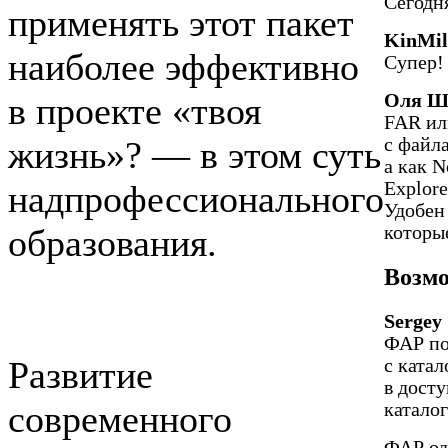
Сегодн
применять этот пакет
KinMil
наиболее эффективно
Супер! 
Оля Ш
в проекте «твоя
FAR ил
с файл
жизнь»? — в этом суть
а как N
Explore
надпрофессионального
Удобен
которы
образования.
Возм
Sergey
ФАР по
Развитие
с ката
в досту
современного
катало
ФАР од