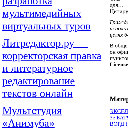
разработка
для…
мультимедийных
Цитир
Гражда
виртуальных туров
исполь
целях 
Литредактор.ру —
В обще
он офи
корректорская правка
пункто
Licens
и литературное
редактирование
текстов онлайн
Матер
Мультстудия
ЭКСЕЛ
Зе БАТ
«Анимуба»
ВОРД 