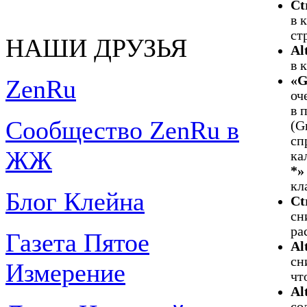
Ct
в 
ст
НАШИ ДРУЗЬЯ
Al
в 
«G
ZenRu
оч
в 
Сообщество ZenRu в
(G
сп
ЖЖ
ка
*»
кл
Блог Клейна
Ct
сн
ра
Газета Пятое
Al
сн
Измерение
чт
Al
со