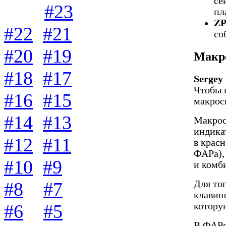
се
#23
пл
Z
#22
#21
со
#20
#19
Макр
#18
#17
Sergey
Чтобы 
#16
#15
макрос
#14
#13
Макрос
индика
#12
#11
в крас
ФАРа),
#10
#9
и комб
#8
#7
Для то
клавиш
#6
#5
котору
В ФАРе