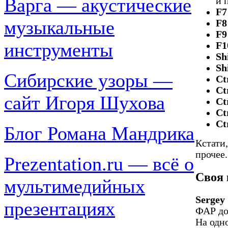
Варга — акустические
и 
F7
музыкальные
F8
F9
инструменты
F1
Sh
Sh
Сибирские узоры —
Ct
Ct
сайт Игоря Шухова
Ct
Ct
Ct
Блог Романа Мандрика
Кстати
прочее.
Prezentation.ru — всё о
Своя
мультимедийных
Sergey
презентациях
ФАР до
На одн