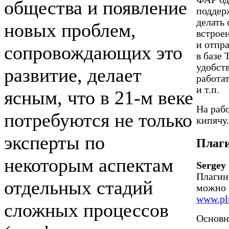
общества и появление
поддер
делать 
новых проблем,
встрое
и отпра
сопровождающих это
в базе
удобст
развитие, делает
работат
и т.п.
ясным, что в
21-м
веке
На раб
потребуются не только
кипячу.
эксперты по
Плаг
некоторым аспектам
Sergey
Плагин
отдельных стадий
можно в
www.pl
сложных процессов
Основн