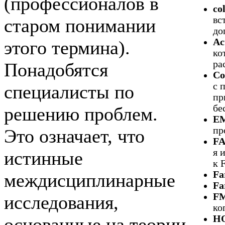
(профессионалов в
co
вс
старом понимании
до
Ac
этого термина).
ко
ра
Понадобятся
C
с 
специалисты по
пр
бе
решению проблем.
E
пр
Это означает, что
F
я 
истинные
к 
Fa
междисциплинарные
Fa
F
исследования,
ко
H
основанные на теории