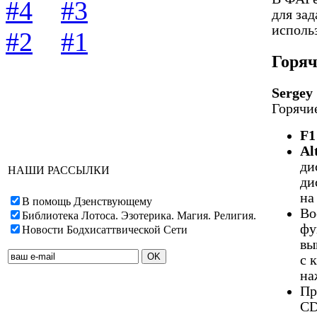
#4
#3
для за
исполь
#2
#1
Горя
Sergey
Горячи
F1
Al
ди
НАШИ РАССЫЛКИ
ди
на
В помощь Дзенствующему
Во
Библиотека Лотоса. Эзотерика. Магия. Религия.
фу
Новости Бодхисаттвической Сети
вы
с 
на
Пр
CD