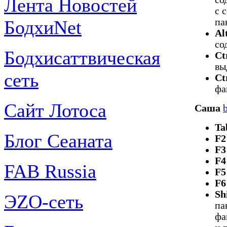
Лента Новостей
с 
БодхиNet
па
Al
со
Бодхисаттвическая
Ct
вы
сеть
Ct
фа
Сайт Лотоса
Саша
Ta
Блог Сеаната
F2
F3
F4
FAB Russia
F5
F6
Sh
ЭZО-сеть
па
фа