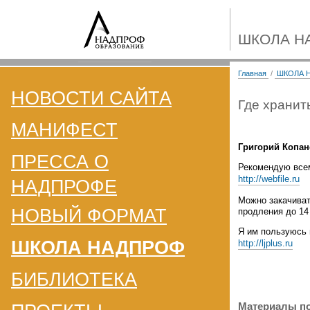
ШКОЛА Н
Главная
/
ШКОЛА 
НОВОСТИ САЙТА
Где хранит
МАНИФЕСТ
Григорий Копан
ПРЕССА О
Рекомендую все
http://webfile.ru
НАДПРОФЕ
Можно закачиват
НОВЫЙ ФОРМАТ
продления до 14
Я им пользуюсь 
ШКОЛА НАДПРОФ
http://ljplus.ru
БИБЛИОТЕКА
Материалы по