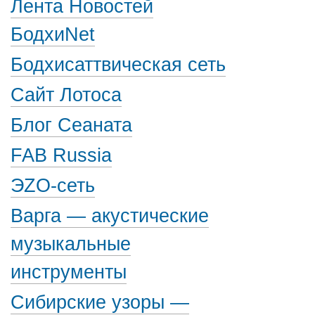
Лента Новостей
БодхиNet
Бодхисаттвическая сеть
Сайт Лотоса
Блог Сеаната
FAB Russia
ЭZО-сеть
Варга — акустические
музыкальные
инструменты
Сибирские узоры —