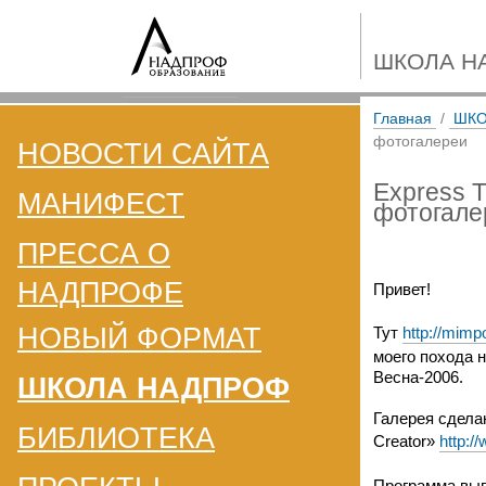
ШКОЛА Н
Главная
/
ШКО
фотогалереи
НОВОСТИ САЙТА
Express T
МАНИФЕСТ
фотогале
ПРЕССА О
НАДПРОФЕ
Привет!
НОВЫЙ ФОРМАТ
Тут
http://mimpo
моего похода н
Весна-2006.
ШКОЛА НАДПРОФ
Галерея сдела
БИБЛИОТЕКА
Creator»
http:/
Программа вып