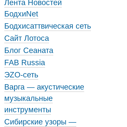
Лента Новостей
БодхиNet
Бодхисаттвическая сеть
Сайт Лотоса
Блог Сеаната
FAB Russia
ЭZО-сеть
Варга — акустические
музыкальные
инструменты
Сибирские узоры —