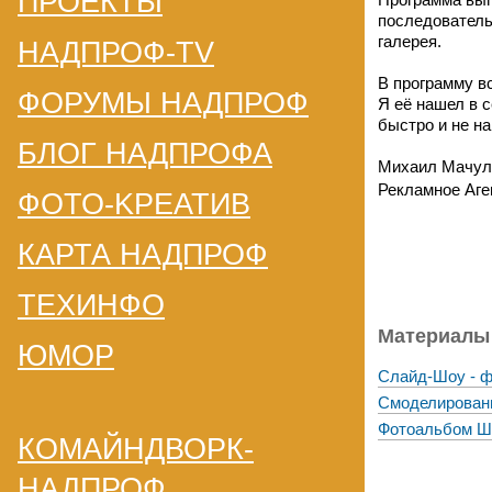
ПРОЕКТЫ
последователь
галерея.
НАДПРОФ-TV
В программу в
ФОРУМЫ НАДПРОФ
Я её нашел в с
быстро и не на
БЛОГ НАДПРОФА
Михаил Мачул
Рекламное Аге
ФОТО-KРЕАТИВ
КАРТА НАДПРОФ
ТЕХИНФО
Материалы 
ЮМОР
Слайд-Шоу - ф
Смоделированн
Фотоальбом Ш
КОМАЙНДВОРК-
НАДПРОФ