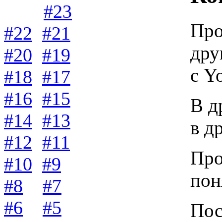
#23
Про
#22
#21
дру
#20
#19
с Y
#18
#17
#16
#15
В д
#14
#13
в д
#12
#11
Про
#10
#9
пон
#8
#7
#6
#5
Пос