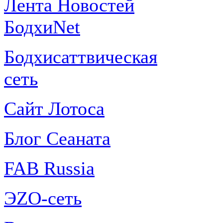
Лента Новостей
БодхиNet
Бодхисаттвическая
сеть
Сайт Лотоса
Блог Сеаната
FAB Russia
ЭZО-сеть