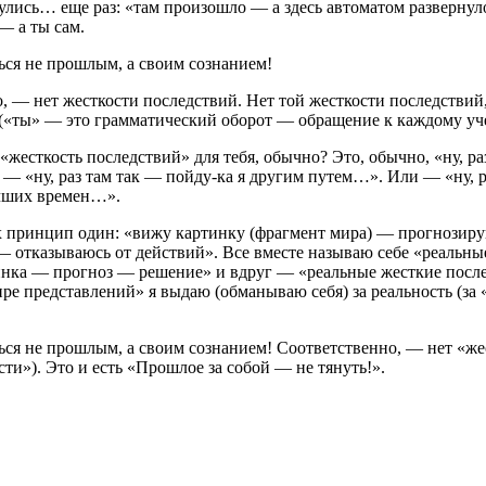
нулись… еще раз: «там произошло — а здесь автоматом развернул
— а ты сам.
ься не прошлым, а своим сознанием!
, — нет жесткости последствий. Нет той жесткости последствий
 («ты» — это грамматический оборот — обращение к каждому у
 «жесткость последствий» для тебя, обычно? Это, обычно, «ну, раз
— «ну, раз там так —
пойду-ка
я другим путем…». Или — «ну, ра
чших времен…».
х принцип один: «вижу картинку (фрагмент мира) — прогнозиру
— отказываюсь от действий». Все вместе называю себе «реальны
инка — прогноз — решение» и вдруг — «реальные жесткие после
ире представлений» я выдаю (обманываю себя) за реальность (за
ься не прошлым, а своим сознанием! Соответственно, — нет «же
сти»). Это и есть «Прошлое за собой — не тянуть!».