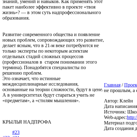
знаний, умений и навыков. Как применять этот
пакет наиболее эффективно в проекте «твоя
жизнь»? — в этом суть надпрофессионального
образования.
Развитие современного общества и появление
новых проблем, сопровождающих это развитие,
делает ясным, что в
21-м
веке потребуются не
только эксперты по некоторым аспектам
отдельных стадий сложных процессов
(профессионалов в старом понимании этого
термина). Понадобятся специалисты по
решению проблем.
Это означает, что истинные
междисциплинарные исследования,
Главная
/
Прое
основанные на теории сложности, будут в цене.
не прошлым, а 
А в университетах будут стараться учить не
«предметам», а «стилям мышления».
Автор: Клейн
Дата написания
Источник: Шко
Web-адрес:
http:
КРЫЛЬЯ НАДПРОФА
Материал подго
Дата создания 
#23