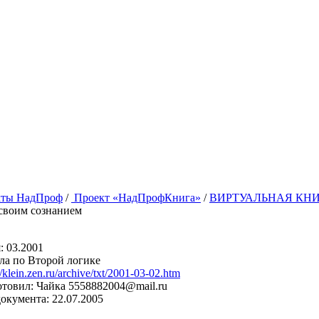
кты НадПроф
/
Проект «НадПрофКнига»
/
ВИРТУАЛЬНАЯ КН
своим сознанием
: 03.2001
ла по Второй логике
//klein.zen.ru/archive/txt/2001-03-02.htm
товил: Чайка 5558882004@mail.ru
документа: 22.07.2005