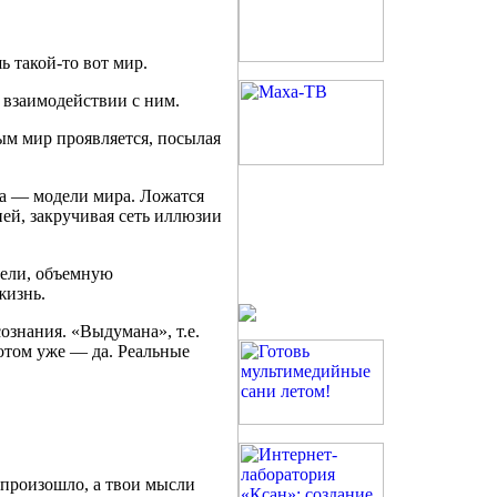
шь
такой-то
вот мир.
 взаимодействии с ним.
м мир проявляется, посылая
па — модели мира. Ложатся
ней, закручивая сеть иллюзии
дели, объемную
жизнь.
ознания. «Выдумана», т.е.
потом уже — да. Реальные
 произошло, а твои мысли