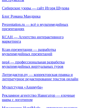
Сибирские узоры — сайт Игоря Шухова
Блог Романа Мандрика
Prezentation.ru — всё о мультимедийных
презентациях
КСАН — Агентство интерактивного
маркетинга
Ксан-презентации — разработка
мультимедийных презентаций
neq4 — профессиональная разработка
мультимедийных виртуальных туров
Литредактор.ру — корректорская правка и
литературное редактирование текстов онлайн
Мультстудия «Анимуба»
Рекламное агентство Навигатор — елочные
шары с логотипом
Магазинчик HandMade — авторские подарки