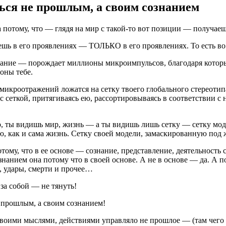
ься не прошлым, а своим сознанием
потому, что — глядя на мир с
такой-то
вот позиции — получае
ь в его проявлениях — ТОЛЬКО в его проявлениях. То есть во
ание — порождает миллионы микроимпульсов, благодаря которы
оны тебе.
икроотражений ложатся на сетку твоего глобального стереоти
с сеткой, притягиваясь ею, рассортировываясь в соответствии с 
, ты видишь мир, жизнь — а ты видишь лишь сетку — сетку мо
, как и сама жизнь. Сетку своей модели, замаскированную под 
тому, что в ее основе — сознание, представление, деятельность с
знанием она потому что в своей основе. А не в основе — да. А 
 удары, смерти и прочее…
за собой — не тянуть!
 прошлым, а своим сознанием!
воими мыслями, действиями управляло не прошлое — (там чего