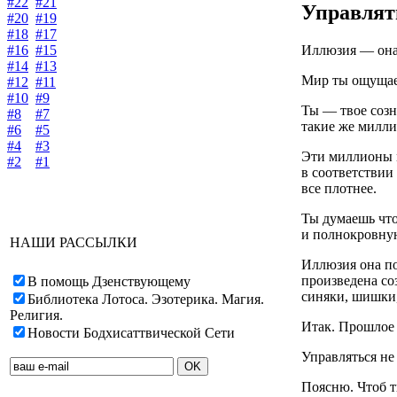
#22
#21
Управлят
#20
#19
#18
#17
Иллюзия — она 
#16
#15
#14
#13
Мир ты ощущаеш
#12
#11
#10
#9
Ты — твое созн
#8
#7
такие же милли
#6
#5
#4
#3
Эти миллионы м
#2
#1
в соответствии 
все плотнее.
Ты думаешь что
и полнокровную
НАШИ РАССЫЛКИ
Иллюзия она по
произведена со
В помощь Дзенствующему
синяки, шишки,
Библиотека Лотоса. Эзотерика. Магия.
Религия.
Итак. Прошлое 
Новости Бодхисаттвической Сети
Управляться не
Поясню. Чтоб т