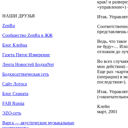
крак! и развер
«управление») 
НАШИ ДРУЗЬЯ
Итак. Управлят
ZenRu
Соответственно
представляешь
Сообщество ZenRu в ЖЖ
Ведь, что такое
Блог Клейна
не буду»… Или 
отложим до лу
Газета Пятое Измерение
Во всех случая
Лента Новостей БодхиNet
мои действия) 
Еще раз: «карт
Бодхисаттвическая сеть
(операции) в м
последствия»).
Сайт Лотоса
Итак. Управлят
Блог Сеаната
(«окончательно
FAB Russia
Клейн
март, 2001
ЭZО-сеть
Варга — акустические музыкальные
инструменты