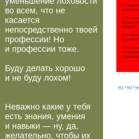
уменьшение лоховости
1. Расслаб
во всем, что не
выберите 
касается
2. В тече
Лотоса, сп
Мудрости.
непосредственно твоей
3. В тече
профессии! Но
содержание
и профессии тоже.
4. В тече
и внутренн
Ударом Му
Буду делать хорошо
и не буду лохом!
№1
*
№2
*
№
Неважно какие у тебя
есть знания, умения
и навыки — ну, да,
желательно, чтобы их