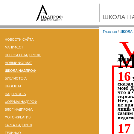
ШКОЛА Н
Главная
/
ШКОЛА
НОВОСТИ САЙТА
МАНИФЕСТ
ПРЕССА О НАДПРОФЕ
древн
НОВЫЙ ФОРМАТ
ШКОЛА НАДПРОФ
16
У
БИБЛИОТЕКА
сказал
ПРОЕКТЫ
мои! Д
что я 
НАДПРОФ-TV
скрыв
Нет, я
ФОРУМЫ НАДПРОФ
не пря
лишь т
БЛОГ НАДПРОФА
самим
ведомо
ФОТО-KРЕАТИВ
17
КАРТА НАДПРОФ
ТЕХИНФО