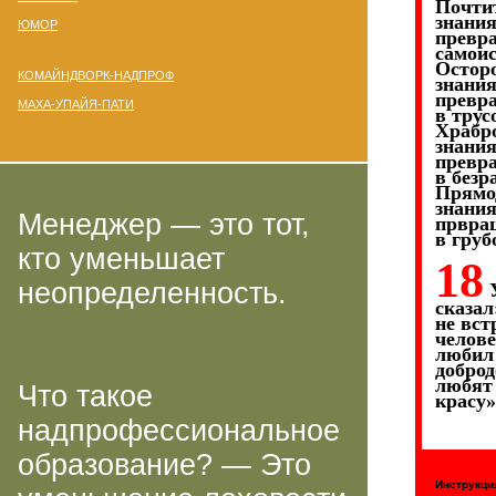
Почтит
знани
ЮМОР
превр
самоис
Остор
КОМАЙНДВОРК-НАДПРОФ
знани
превр
МАХА-УПАЙЯ-ПАТИ
в трус
Храбро
знани
превр
в безр
Прямо
знани
Менеджер — это тот,
првра
в груб
кто уменьшает
18
неопределенность.
У
сказал
не вст
челове
любил
доброд
любят
Что такое
красу»
надпрофессиональное
образование? — Это
Инструкци