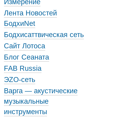
Измерение
Лента Новостей
БодхиNet
Бодхисаттвическая сеть
Сайт Лотоса
Блог Сеаната
FAB Russia
ЭZО-сеть
Варга — акустические
музыкальные
инструменты