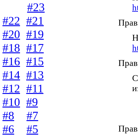
#23
h
#22
#21
Прав
#20
#19
Н
#18
#17
h
#16
#15
Прав
#14
#13
С
#12
#11
и
#10
#9
#8
#7
#6
#5
Прав