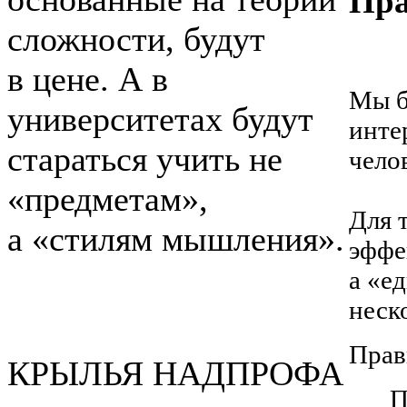
Пра
сложности, будут
в цене. А в
Мы б
университетах будут
инте
стараться учить не
чело
«предметам»,
Для 
а «стилям мышления».
эффе
а «е
неск
Прав
КРЫЛЬЯ НАДПРОФА
П