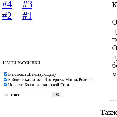
#4
#3
К
#2
#1
О
п
н
О
п
НАШИ РАССЫЛКИ
б
м
В помощь Дзенствующему
Библиотека Лотоса. Эзотерика. Магия. Религия.
Новости Бодхисаттвической Сети
--
Такж