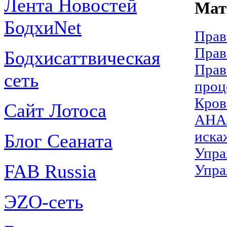
Лента Новостей
Мат
БодхиNet
Прав
Прав
Бодхисаттвическая
Прав
сеть
проц
Кров
Сайт Лотоса
АНАЛ
иска
Блог Сеаната
Упра
FAB Russia
Упра
ЭZО-сеть