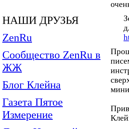
очен
З
НАШИ ДРУЗЬЯ
д
ZenRu
h
Прош
Сообщество ZenRu в
писе
ЖЖ
инст
свер
Блог Клейна
мини
Газета Пятое
Прив
Измерение
Клей