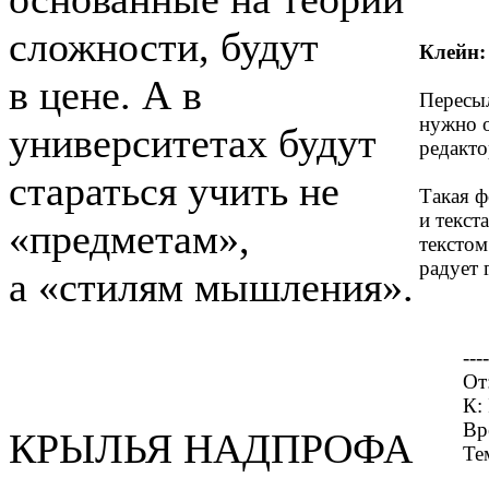
сложности, будут
Клейн:
в цене. А в
Пересыл
нужно 
университетах будут
редакто
стараться учить не
Такая ф
и текст
«предметам»,
текстом
радует г
а «стилям мышления».
----
От
К:
Вр
КРЫЛЬЯ НАДПРОФА
Те