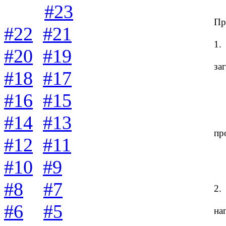
#23
Пр
#22
#21
1.
#20
#19
за
#18
#17
#16
#15
#14
#13
пр
#12
#11
#10
#9
#8
#7
2.
#6
#5
на