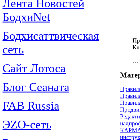
Лента Новостей
БодхиNet
Бодхисаттвическая
Пр
сеть
Кл
…
Сайт Лотоса
Матер
Блог Сеаната
Правил
Правил
FAB Russia
Правил
Продвин
Редакти
ЭZО-сеть
надпро
КАРМА-
инстру