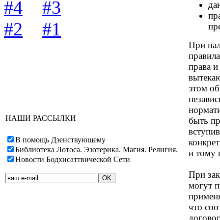
#4
#3
да
пр
#2
#1
пр
При нал
правила
права и
вытекаю
этом об
независ
нормат
НАШИ РАССЫЛКИ
быть пр
вступив
В помощь Дзенствующему
конкрет
Библиотека Лотоса. Эзотерика. Магия. Религия.
и тому 
Новости Бодхисаттвической Сети
При зак
могут п
примен
что соо
договор