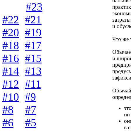
банков
#23
практик
экономи
#22
#21
затрат
и обусл
#20
#19
Что же 
#18
#17
Обычае
#16
#15
и широ
предпри
#14
#13
предусм
зафикси
#12
#11
Обычай 
#10
#9
опреде
#8
#7
эт
ни
#6
#5
он
в 