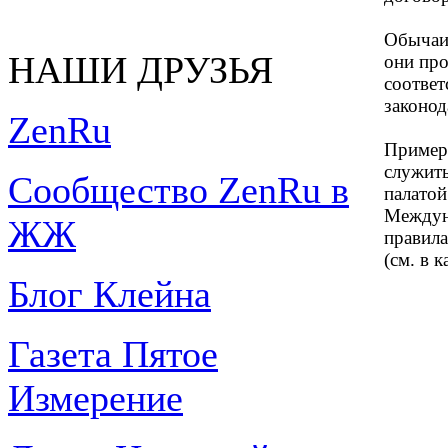
Обычаи 
НАШИ ДРУЗЬЯ
они про
соотве
законод
ZenRu
Пример
служит
Сообщество ZenRu в
палатой
Междун
ЖЖ
правил
(см. в 
Блог Клейна
Газета Пятое
Измерение