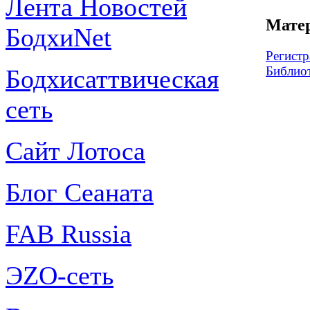
Лента Новостей
Матер
БодхиNet
Регистр
Библио
Бодхисаттвическая
сеть
Сайт Лотоса
Блог Сеаната
FAB Russia
ЭZО-сеть