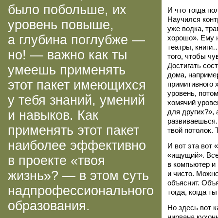
было побольше, их
И что тогда по
Научился конт
уровень повыше,
уже водка, тра
а глубина поглубже —
хорошо». Ему 
театры, книги
но! — важно как ты
того, чтобы ч
Достигать сос
умеешь применять
дома, например
этот пакет имеющихся
примитивного 
уровень, пото
у тебя знаний, умений
хомячий урове
для других?», 
и навыков. Как
развиваешься
применять этот пакет
твой потолок. 
наиболее эффективно
И вот эта вот
«ищущий». Все
в проекте «твоя
в компьютер и 
жизнь»? — в этом суть
и чисто. Можно
объяснит. Объя
надпрофессионального
тогда, когда т
образования.
Но здесь вот 
нирвана кухон