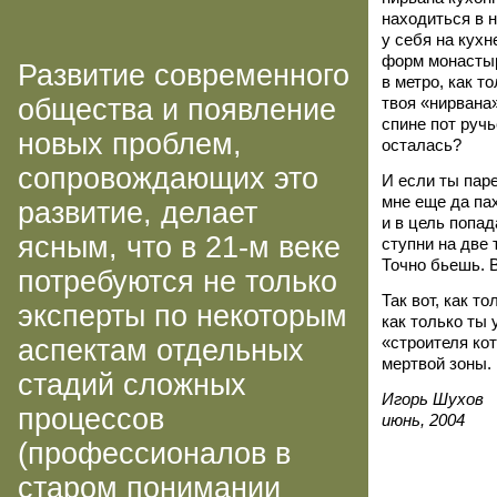
находиться в 
у себя на кухн
форм монастыре
Развитие современного
в метро, как т
общества и появление
твоя «нирвана»
спине пот ручь
новых проблем,
осталась?
сопровождающих это
И если ты паре
мне еще да па
развитие, делает
и в цель попад
ясным, что в
21-м
веке
ступни на две 
Точно бьешь. В
потребуются не только
Так вот, как т
эксперты по некоторым
как только ты
«строителя ко
аспектам отдельных
мертвой зоны.
стадий сложных
Игорь Шухов
процессов
июнь, 2004
(профессионалов в
старом понимании