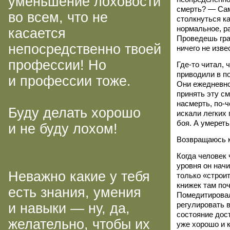
уменьшение лоховости
смерть? — Сам
во всем, что не
столкнуться к
нормальное, р
касается
Проведешь гра
непосредственно твоей
ничего не изве
профессии! Но
Где-то
читал, 
приводили в п
и профессии тоже.
Они ежедневно
принять эту с
насмерть,
по-ч
Буду делать хорошо
искали легких 
боя. А умереть
и не буду лохом!
Возвращаюсь к
Когда человек
уровня он нач
Неважно какие у тебя
только «строит
книжек там по
есть знания, умения
Помедитировал
регулировать в
и навыки — ну, да,
состояние дос
желательно, чтобы их
уже хорошо и 