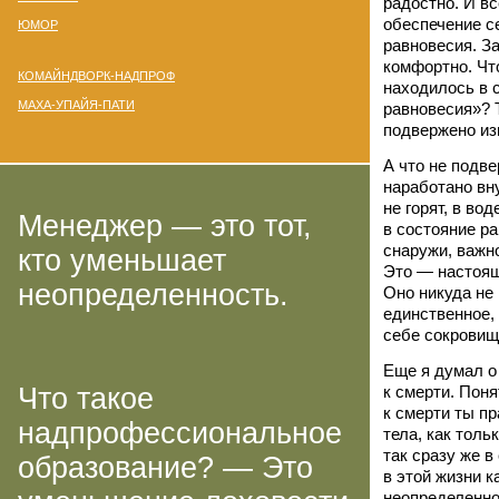
радостно. И в
обеспечение с
ЮМОР
равновесия. З
комфортно. Чт
КОМАЙНДВОРК-НАДПРОФ
находилось в 
МАХА-УПАЙЯ-ПАТИ
равновесия»? Т
подвержено из
А что не подв
наработано вну
не горят, в во
Менеджер — это тот,
в состояние р
снаружи, важно
кто уменьшает
Это — настоящ
неопределенность.
Оно никуда не 
единственное, 
себе сокровищ
Еще я думал о 
Что такое
к смерти. Поня
к смерти ты п
надпрофессиональное
тела, как толь
так сразу же в
образование? — Это
в этой жизни
к
неопределеннос