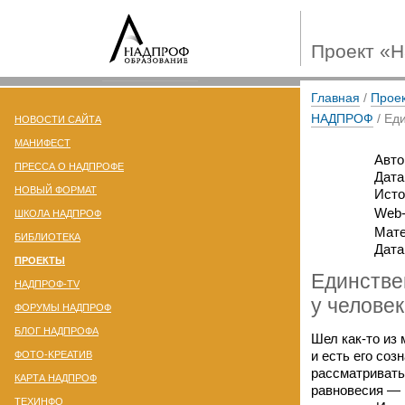
Проект «
Главная
/
Прое
НАДПРОФ
/ Ед
НОВОСТИ САЙТА
МАНИФЕСТ
Авто
ПРЕССА О НАДПРОФЕ
Дата
НОВЫЙ ФОРМАТ
Исто
Web-
ШКОЛА НАДПРОФ
Мате
БИБЛИОТЕКА
Дата
ПРОЕКТЫ
Единстве
НАДПРОФ-TV
у челове
ФОРУМЫ НАДПРОФ
БЛОГ НАДПРОФА
Шел
как-то
из 
и есть его со
ФОТО-KРЕАТИВ
рассматривать
КАРТА НАДПРОФ
равновесия — 
ТЕХИНФО