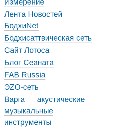
Измерение
Лента Новостей
БодхиNet
Бодхисаттвическая сеть
Сайт Лотоса
Блог Сеаната
FAB Russia
ЭZО-сеть
Варга — акустические
музыкальные
инструменты