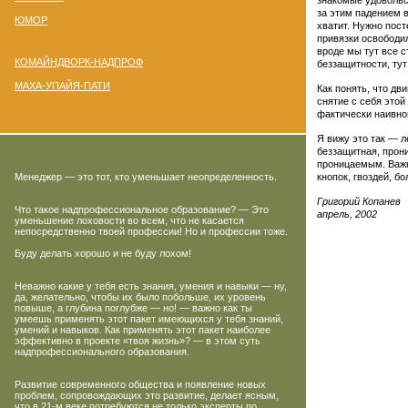
знакомые удовольст
за этим падением 
ЮМОР
хватит. Нужно пост
привязки освободил
вроде мы тут все 
КОМАЙНДВОРК-НАДПРОФ
беззащитности, ту
МАХА-УПАЙЯ-ПАТИ
Как понять, что дв
снятие с себя этой
фактически наивно
Я вижу это так — л
беззащитная, прони
проницаемым. Важн
Менеджер — это тот, кто уменьшает неопределенность.
кнопок, гвоздей, б
Григорий Копанев
Что такое надпрофессиональное образование? — Это
апрель, 2002
уменьшение лоховости во всем, что не касается
непосредственно твоей профессии! Но и профессии тоже.
Буду делать хорошо и не буду лохом!
Неважно какие у тебя есть знания, умения и навыки — ну,
да, желательно, чтобы их было побольше, их уровень
повыше, а глубина поглубже — но! — важно как ты
умеешь применять этот пакет имеющихся у тебя знаний,
умений и навыков. Как применять этот пакет наиболее
эффективно в проекте «твоя жизнь»? — в этом суть
надпрофессионального образования.
Развитие современного общества и появление новых
проблем, сопровождающих это развитие, делает ясным,
что в
21-м
веке потребуются не только эксперты по