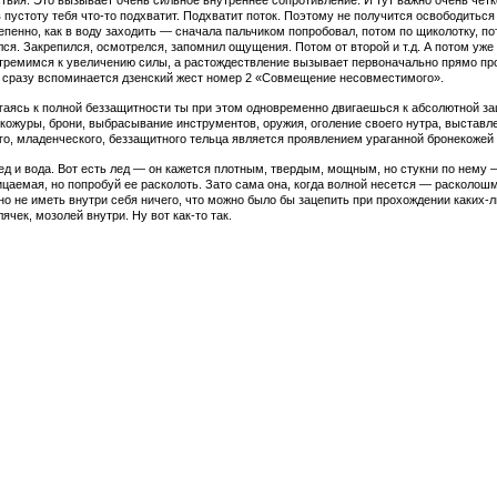
вия. Это вызывает очень сильное внутреннее сопротивление. И тут важно очень четко
в пустоту тебя
что-то
подхватит. Подхватит поток. Поэтому не получится освободиться
епенно, как в воду заходить — сначала пальчиком попробовал, потом по щиколотку, пот
ся. Закрепился, осмотрелся, запомнил ощущения. Потом от второй и т.д. А потом уже
стремимся к увеличению силы, а растождествление вызывает первоначально прямо 
т сразу вспоминается дзенский жест номер 2 «Совмещение несовместимого».
игаясь к полной беззащитности ты при этом одновременно двигаешься к абсолютной защ
 кожуры, брони, выбрасывание инструментов, оружия, оголение своего нутра, выставл
го, младенческого, беззащитного тельца является проявлением ураганной бронекожей
ед и вода. Вот есть лед — он кажется плотным, твердым, мощным, но стукни по нему 
цаемая, но попробуй ее расколоть. Зато сама она, когда волной несется — расколошм
о не иметь внутри себя ничего, что можно было бы зацепить при прохождении
каких-
олячек, мозолей внутри. Ну вот
как-то
так.