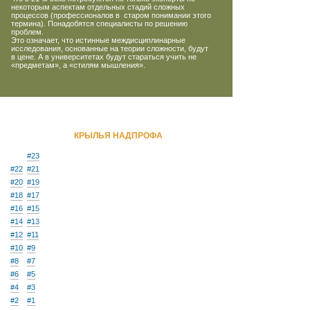
некоторым аспектам отдельных стадий сложных
процессов (профессионалов в старом понимании этого
термина). Понадобятся специалисты по решению
проблем.
Это означает, что истинные междисциплинарные
исследования, основанные на теории сложности, будут
в цене. А в университетах будут стараться учить не
«предметам», а «стилям мышления».
КРЫЛЬЯ НАДПРОФА
#23
#22
#21
#20
#19
#18
#17
#16
#15
#14
#13
#12
#11
#10
#9
#8
#7
#6
#5
#4
#3
#2
#1