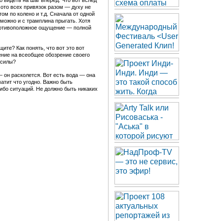
 видеть на шаг вперед. Что вот вслед
 ото всех привязок разом — духу не
ом по колено и т.д. Сначала от одной
 можно и с трамплина прыгать. Хотя
противоположное ощущение — полной
ите? Как понять, что вот это вот
ение на всеобщее обозрение своего
 силы?
— он расколется. Вот есть вода — она
атит что угодно. Важно быть
либо
ситуаций. Не должно быть никаких