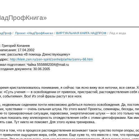
НадПрофКнига»
НадПроф
/
Проект «НадПрофКнига»
/
ВИРТУАЛЬНАЯ КНИГА НАДПРОФ
/ Лёд и вода
: Григорий Копанев
написания: 17.04.2002
ник: рассылка «В помощь Дзенствующему»
дрес:
http://klein.zen.ru/zen-spirit/zenhelp/arhiv/zenru-66.htm
иал подготовил: Чайка 5558882004@mail.ru
создания документа: 30.06.2005
ремя кристаллизовалось понимание, я сейчас так ясно вижу все ниточки, все связи. Х
к: «Суть учения — в освобождении от привязок, пристрастий, растождествления себ
 событиями». Все! Из этой фразы растут все ноги.
, недвижным сидением почти невозможно добиться полного освобождения. Да, постоян
и, чувствами — очень сильная штука. Но этого мало! Проекты, семинары, беседы, пис
ие-то
тренировочные ситуации, паровозики, энергетические штуки — все это только ч
целью показать ему иллюзорность отождествления себя с этими цветоформами. Как им
ть сам. Тут никто не поможет. Для этого нужна тренировка.
ся в том, что в процессе растождествления возникает такое чувство потери опоры, о
т привычное ощущение мира, себя, жизни. Еще хуже то, что вместе с тем, что пропад