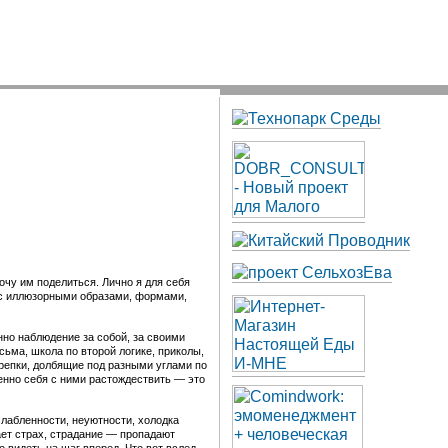
очу им поделиться. Лично я для себя
я с иллюзорными образами, формами,
но наблюдение за собой, за своими
ьма, школа по второй логике, приколы,
ерепки, долбящие под разными углами по
енно себя с ними растождествить — это
слабленности, неуютности, холодка
ает страх, страдание — пропадают