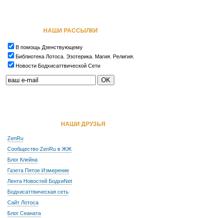
НАШИ РАССЫЛКИ
В помощь Дзенствующему
Библиотека Лотоса. Эзотерика. Магия. Религия.
Новости Бодхисаттвической Сети
НАШИ ДРУЗЬЯ
ZenRu
Сообщество ZenRu в ЖЖ
Блог Клейна
Газета Пятое Измерение
Лента Новостей БодхиNet
Бодхисаттвическая сеть
Сайт Лотоса
Блог Сеаната