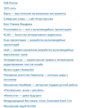
FAB Russia
ЭZО-сеть
Варга — акустические музыкальные инструменты
Сибирские узоры — сайт Игоря Шухова
Блог Романа Мандрика
Prezentation.ru — всё о мультимедийных презентациях
КСАН — Агентство интерактивного маркетинга
Ксан-презентации — разработка мультимедийных
презентаций
neq4 — профессиональная разработка мультимедийных
виртуальных туров
Литредактор.ру — корректорская правка и литературное
редактирование текстов онлайн
Мультстудия «Анимуба»
Рекламное агентство Навигатор — елочные шары с
логотипом
Магазинчик HandMade — авторские подарки ручной работы
«Рисоваська»: аська + рисовать
«Моносота» — дома будущего
Международный Фестиваль «User Generated Клип! 3.0»
Московский лицей №1550