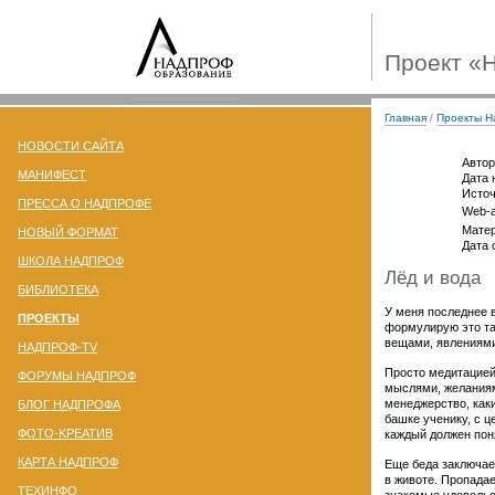
Проект «
Главная
/
Проекты 
НОВОСТИ САЙТА
Автор
МАНИФЕСТ
Дата 
Источ
ПРЕССА О НАДПРОФЕ
Web-а
Матер
НОВЫЙ ФОРМАТ
Дата 
ШКОЛА НАДПРОФ
Лёд и вода
БИБЛИОТЕКА
У меня последнее в
ПРОЕКТЫ
формулирую это та
вещами, явлениями,
НАДПРОФ-TV
Просто медитацией
ФОРУМЫ НАДПРОФ
мыслями, желаниям
менеджерство,
как
БЛОГ НАДПРОФА
башке ученику, с 
ФОТО-KРЕАТИВ
каждый должен поня
КАРТА НАДПРОФ
Еще беда заключает
в животе. Пропадае
ТЕХИНФО