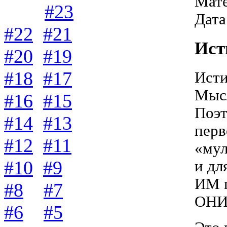
Мате
#23
Дата
#22
#21
Ист
#20
#19
#18
#17
Исти
Мысл
#16
#15
Поэт
#14
#13
перв
#12
#11
«мул
#10
#9
и дл
ИМ п
#8
#7
ОНИ 
#6
#5