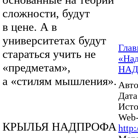
сложности, будут
в цене. А в
университетах будут
Глав
стараться учить не
«На
«предметам»,
НА
а «стилям мышления».
Авто
Дата
Исто
Web-
КРЫЛЬЯ НАДПРОФА
http