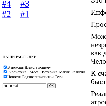
Это 
#4
#3
Инфо
#2
#1
Прос
Можн
незр
как 
НАШИ РАССЫЛКИ
Чело
В помощь Дзенствующему
К сч
Библиотека Лотоса. Эзотерика. Магия. Религия.
Новости Бодхисаттвической Сети
быст
Реал
атро