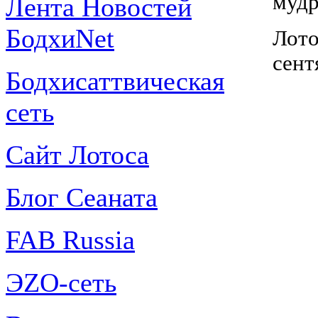
мудр
Лента Новостей
БодхиNet
Лот
сент
Бодхисаттвическая
сеть
Сайт Лотоса
Блог Сеаната
FAB Russia
ЭZО-сеть