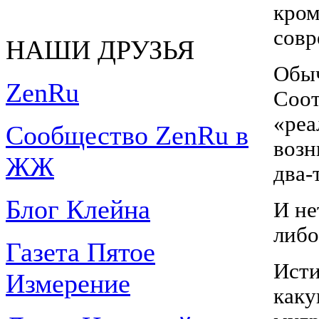
кром
совр
НАШИ ДРУЗЬЯ
Обыч
ZenRu
Соот
«реа
Сообщество ZenRu в
возн
ЖЖ
два-
Блог Клейна
И не
либо
Газета Пятое
Исти
Измерение
каку