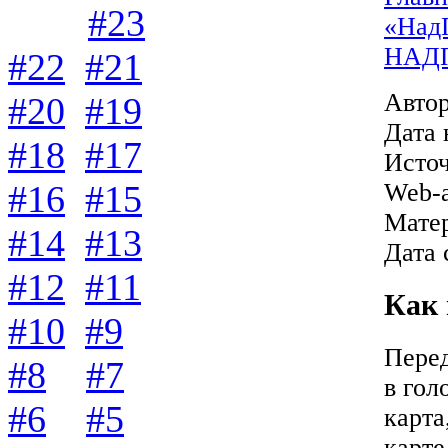
#23
«Над
НАД
#22
#21
Автор
#20
#19
Дата 
#18
#17
Источ
#16
#15
Web-
Матер
#14
#13
Дата 
#12
#11
Как 
#10
#9
Перед
#8
#7
в гол
#6
#5
карта
карте