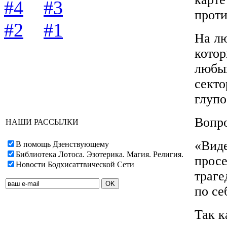
#4
#3
проти
#2
#1
На лю
котор
любых
секто
глупо
Вопро
НАШИ РАССЫЛКИ
«Виде
В помощь Дзенствующему
Библиотека Лотоса. Эзотерика. Магия. Религия.
просе
Новости Бодхисаттвической Сети
траге
по се
Так к