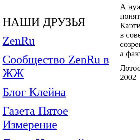
А нуж
понят
НАШИ ДРУЗЬЯ
Карти
в сов
ZenRu
созр
а фа
Сообщество ZenRu в
Лото
ЖЖ
2002
Блог Клейна
Газета Пятое
Измерение