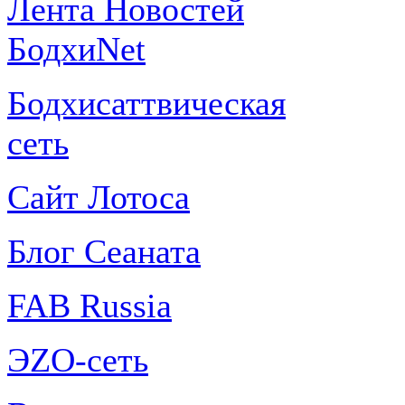
Лента Новостей
БодхиNet
Бодхисаттвическая
сеть
Сайт Лотоса
Блог Сеаната
FAB Russia
ЭZО-сеть