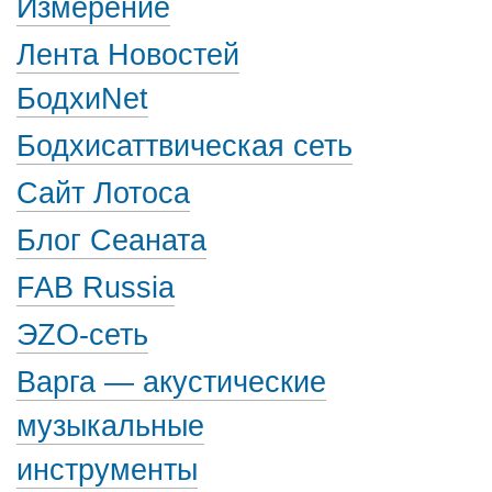
Измерение
Лента Новостей
БодхиNet
Бодхисаттвическая сеть
Сайт Лотоса
Блог Сеаната
FAB Russia
ЭZО-сеть
Варга — акустические
музыкальные
инструменты