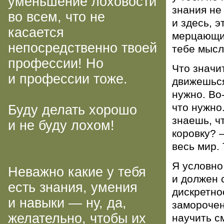
уменьшение лоховости
знания не
во всем, что не
и здесь, э
касается
мерцающий
непосредственно твоей
тебе мысл
профессии! Но
Что значи
и профессии тоже.
движешься
нужно.
Во
что нужно
Буду делать хорошо
знаешь, ч
и не буду лохом!
коровку? 
весь мир.
Я условно
Неважно какие у тебя
и должен 
есть знания, умения
дискретно
и навыки — ну, да,
замороче
желательно, чтобы их
научить с