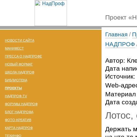
Проект «
Главная
/
П
НОВОСТИ САЙТА
НАДПРОФ
МАНИФЕСТ
ПРЕССА О НАДПРОФЕ
Автор: Кл
НОВЫЙ ФОРМАТ
Дата напи
ШКОЛА НАДПРОФ
Источник:
БИБЛИОТЕКА
Web-адре
ПРОЕКТЫ
Материал 
НАДПРОФ-TV
Дата созд
ФОРУМЫ НАДПРОФ
БЛОГ НАДПРОФА
Лотос,
ФОТО-KРЕАТИВ
Держать м
КАРТА НАДПРОФ
на
что-то
м
ТЕХИНФО