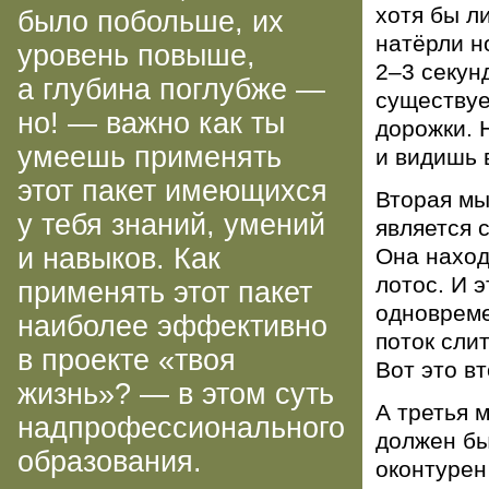
хотя бы л
было побольше, их
натёрли но
уровень повыше,
2–3 секун
а глубина поглубже —
существует
но! — важно как ты
дорожки. 
умеешь применять
и видишь 
этот пакет имеющихся
Вторая мы
у тебя знаний, умений
является 
и навыков. Как
Она наход
лотос. И 
применять этот пакет
одновреме
наиболее эффективно
поток сли
в проекте «твоя
Вот это в
жизнь»? — в этом суть
А третья 
надпрофессионального
должен бы
образования.
оконтурен