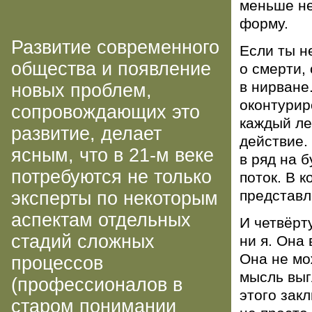
меньше не
форму.
Развитие современного
Если ты н
общества и появление
о смерти,
в нирване
новых проблем,
оконтурир
сопровождающих это
каждый ле
развитие, делает
действие.
ясным, что в
21-м
веке
в ряд на 
потребуются не только
поток. В 
представл
эксперты по некоторым
аспектам отдельных
И четвёрт
стадий сложных
ни я. Она
Она не мо
процессов
мысль выг
(профессионалов в
этого зак
старом понимании