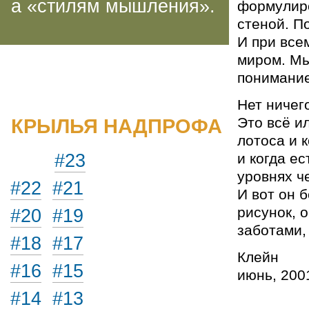
а «стилям мышления».
формулиро
стеной. П
И при все
миром. Мы
понимание
Нет ничег
КРЫЛЬЯ НАДПРОФА
Это всё и
лотоса и к
#23
и когда е
уровнях че
#22
#21
И вот он б
рисунок, 
#20
#19
заботами
#18
#17
Клейн
#16
#15
июнь, 20
#14
#13