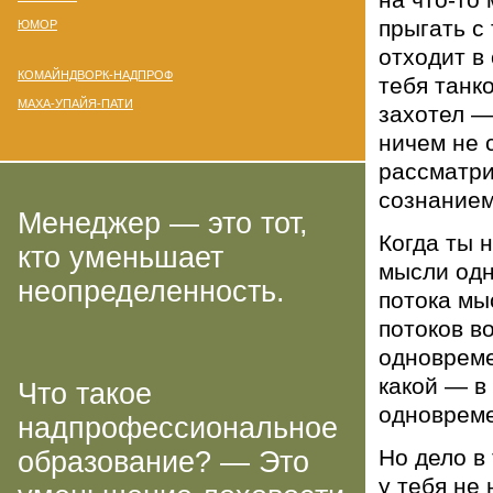
прыгать с
ЮМОР
отходит в
КОМАЙНДВОРК-НАДПРОФ
тебя танк
МАХА-УПАЙЯ-ПАТИ
захотел —
ничем не 
рассматри
сознанием
Менеджер — это тот,
Когда ты 
кто уменьшает
мысли одн
неопределенность.
потока мы
потоков во
одновреме
какой — в
Что такое
одновреме
надпрофессиональное
Но дело в
образование? — Это
у тебя не