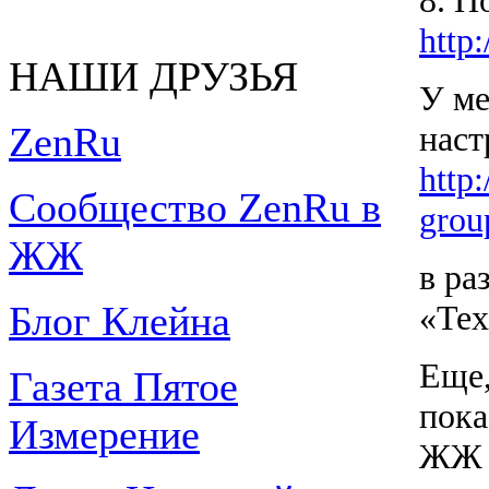
http:
НАШИ ДРУЗЬЯ
У ме
наст
ZenRu
http
Сообщество ZenRu в
grou
ЖЖ
в ра
«Tex
Блог Клейна
Еще,
Газета Пятое
пока
Измерение
ЖЖ н