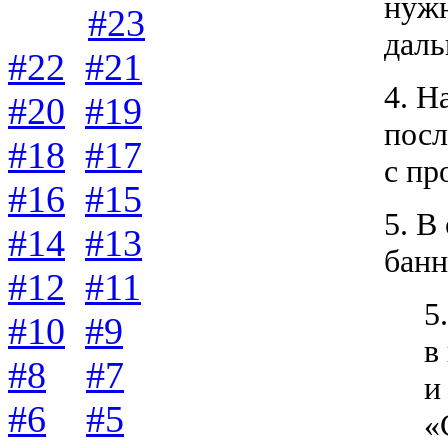
нужн
#23
даль
#22
#21
4. Н
#20
#19
посл
#18
#17
с пр
#16
#15
5. В
#14
#13
банн
#12
#11
5
#10
#9
в
#8
#7
и
#6
#5
«