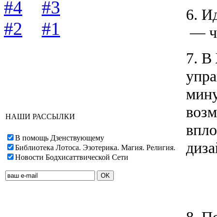
#4
#3
6. И
#2
#1
— чт
7. В
упра
мину
возм
НАШИ РАССЫЛКИ
впло
В помощь Дзенствующему
диза
Библиотека Лотоса. Эзотерика. Магия. Религия.
Новости Бодхисаттвической Сети
8. П