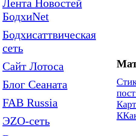
Лента Новостей
БодхиNet
Бодхисаттвическая
сеть
Мат
Сайт Лотоса
Стик
Блог Сеаната
пос
FAB Russia
Карт
ККак
ЭZО-сеть