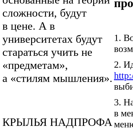
пр
сложности, будут
в цене. А в
1. В
университетах будут
возм
стараться учить не
«предметам»,
2. И
http
а «стилям мышления».
выби
3. Н
в ме
КРЫЛЬЯ НАДПРОФА
меню